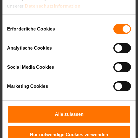
unserer
Datenschutzinformation
.
Muss ich den
Entscheiden Sie, welche Cookies und Pixel wir
Einwilligungsauswahl
bisherigen Vertrag
verwenden dürfen. Bitte beachten Sie, dass technisch
Erforderliche Cookies
selbst kündigen?
erforderliche Cookies gesetzt werden, um die
Funktionalität unserer Webseite aufrecht zu erhalten.
Analytische Cookies
Nein. Wenn du uns in deiner
Impressum
|
Datenschutzinformation
Bestellung den
Social Media Cookies
Kündigungsauftrag erteilt hast,
kündigen wir deinen bisherigen
Marketing Cookies
Vertrag beim jetzigen
Lieferanten und erledigen auch
alle weiteren Formalitäten für
Alle zulassen
dich.
Nur notwendige Cookies verwenden